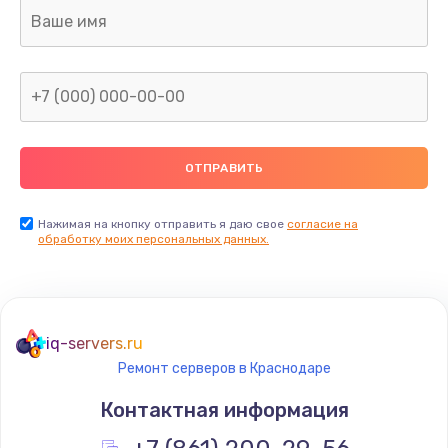
Замена датчика приближения
890 руб.
Заказать
Замена антенны
390 руб.
Заказать
Нажимая на кнопку отправить я даю свое
согласие на
обработку моих персональных данных.
Замена вибромотора
890 руб.
Заказать
iq-servers.ru
Ремонт серверов в Краснодаре
Замена голосового динамика
Контактная информация
490 руб.
Заказать