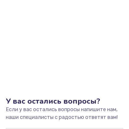
Заказать
Замена аккумулятора
890 руб.
Заказать
Замена задней крышки
490 руб.
Заказать
Обновление ПО
890 руб.
Заказать
У вас остались вопросы?
Если у вас остались вопросы напишите нам,
Замена стекла
наши специалисты с радостью ответят вам!
990 руб.
Заказать