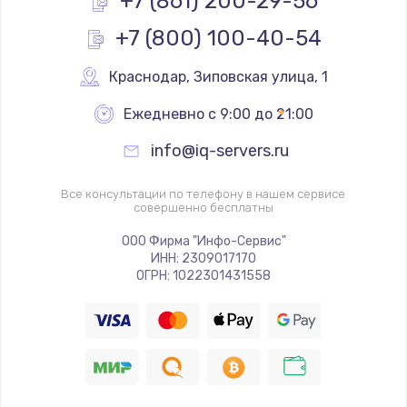
+7 (861) 200-29-56
+7 (800) 100-40-54
Замена основной камеры
490 руб.
Краснодар
,
 Зиповская улица, 1
Заказать
Ежедневно с 9:00 до 21:00
Замена элемента
info@iq-servers.ru
1190 руб.
Заказать
Все консультации по телефону в нашем сервисе
совершенно бесплатны
Замена материнской платы
ООО Фирма "Инфо-Сервис"
ИНН: 2309017170
1330 руб.
ОГРН: 1022301431558
Заказать
Замена клавиатуры
1190 руб.
Заказать