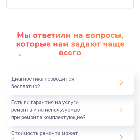
Заказать
Чистка динамика и микрофонов (с разбором)
1790 руб.
Мы ответили на вопросы,
Заказать
которые нам задают чаще
всего
Замена кнопки Home (домой)
890 руб.
Заказать
Диагностика проводится
бесплатно?
Замена сканера отпечатка
790 руб.
Есть ли гарантия на услуги
Заказать
ремонта и на используемые
при ремонте комплектующие?
Замена разъема зарядки (питания)
390 руб.
Стоимость ремонта может