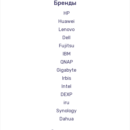
Бренды
Чистка от пыли
HP
990 руб.
Huawei
Заказать
Lenovo
Dell
Настройка ОС
Fujitsu
1090 руб.
IBM
Заказать
QNAP
Gigabyte
Ремонт подсветки
Irbis
1200 руб.
Intel
Заказать
DEXP
iru
Настройка BIOS
Synology
930 руб.
Dahua
Заказать