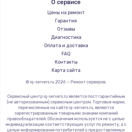
О сервисе
Замена SSD
Цены на ремонт
1045 руб.
Гарантия
Заказать
Отзывы
Диагностика
Восстановление данных
Оплата и доставка
990 руб.
FAQ
Заказать
Контакты
Карта сайта
Замена USB порта
© iq-servers.ru
2026
— Ремонт серверов.
1060 руб.
Заказать
Сервисный центр iq-servers.ru является пост гарантийным
(не авторизованным) сервисным центром. Торговые марки,
Замена звуковой карты
перечисленные на сайте iq-servers.ru, являются
зарегистрированным товарными знаками компаний
1100 руб.
правообладателей. Обозначения используется не с целью
индивидуализации соответствующих услуг по ремонту, а с
Заказать
целью информирования потребителей о предоставляемых