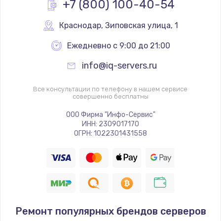
+7 (800) 100-40-54
Заказать
Краснодар
,
 Зиповская улица, 1
Замена клавиатуры
Ежедневно с 9:00 до 21:00
от 1190 руб.
info@iq-servers.ru
Заказать
Все консультации по телефону в нашем сервисе
Замена видеокарты
совершенно бесплатны
от 1600 руб.
ООО Фирма "Инфо-Сервис"
Заказать
ИНН: 2309017170
ОГРН: 1022301431558
Замена термопасты
от 995 руб.
Заказать
Замена системы охлаждения
Ремонт популярных брендов серверов
от 1500 руб.