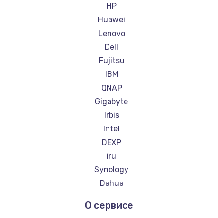
HP
Заказать
Huawei
Настройка ОС
Lenovo
от 1090 руб.
Dell
Заказать
Fujitsu
IBM
Настройка BIOS
QNAP
от 930 руб.
Gigabyte
Заказать
Irbis
Intel
Замена SSD
DEXP
от 1045 руб.
iru
Заказать
Synology
Dahua
Установка драйверов
О сервисе
от 725 руб.