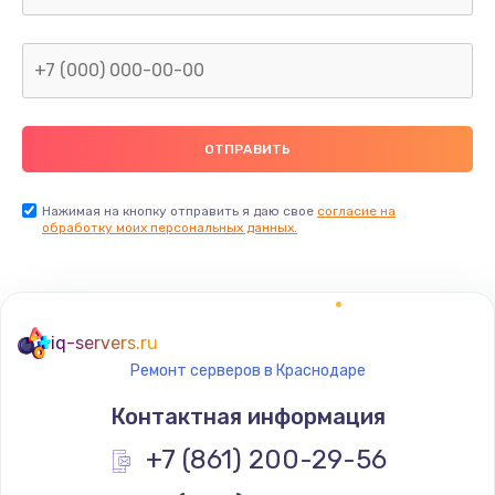
Заказать
Замена сканера отпечатка
от 790 руб.
Заказать
Замена разъема зарядки (питания)
Нажимая на кнопку отправить я даю свое
согласие на
обработку моих персональных данных.
от 390 руб.
Заказать
Замена разъёма наушников (гарнитуры)
iq-servers.ru
от 390 руб.
Ремонт серверов в Краснодаре
Заказать
Контактная информация
Замена элемента
+7 (861) 200-29-56
от 1190 руб.