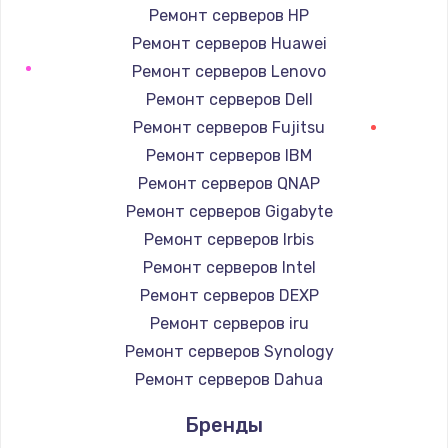
Ремонт серверов HP
Заказать
Ремонт серверов Huawei
Ремонт подсветки
Ремонт серверов Lenovo
от 1200 руб.
Ремонт серверов Dell
Ремонт серверов Fujitsu
Заказать
Ремонт серверов IBM
Чистка от пыли
Ремонт серверов QNAP
от 990 руб.
Ремонт серверов Gigabyte
Заказать
Ремонт серверов Irbis
Ремонт серверов Intel
Настройка Wi-Fi
Ремонт серверов DEXP
от 1030 руб.
Ремонт серверов iru
Заказать
Ремонт серверов Synology
Ремонт серверов Dahua
Восстановление данных
Бренды
от 990 руб.