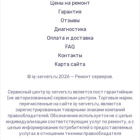
Заказать
Цены на ремонт
Гарантия
Замена видеочипа
Отзывы
от 2745 руб.
Диагностика
Заказать
Оплата и доставка
FAQ
Замена HDMI
Контакты
от 600 руб.
Карта сайта
Заказать
© iq-servers.ru
2026
— Ремонт серверов.
Замена корпуса
Сервисный центр iq-servers.ru является пост гарантийным
от 890 руб.
(не авторизованным) сервисным центром. Торговые марки,
перечисленные на сайте iq-servers.ru, являются
Заказать
зарегистрированным товарными знаками компаний
правообладателей. Обозначения используется не с целью
индивидуализации соответствующих услуг по ремонту, а с
Замена оперативной памяти
целью информирования потребителей о предоставляемых
от 890 руб.
услугах в отношении техники правообладателя