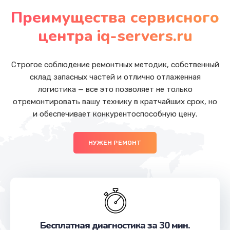
от 1050 руб.
Преимущества сервисного
Заказать
центра iq-servers.ru
Замена основной камеры
от 490 руб.
Строгое соблюдение ремонтных методик, собственный
склад запасных частей и отлично отлаженная
Заказать
логистика — все это позволяет не только
отремонтировать вашу технику в кратчайших срок, но
Замена передней камеры
и обеспечивает конкурентоспособную цену.
от 490 руб.
Заказать
НУЖЕН РЕМОНТ
Замена полифонического динамика
от 390 руб.
Заказать
Замена антенны
Бесплатная диагностика за 30 мин.