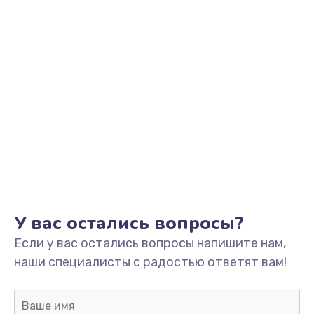
Заказать
Обновление ПО
от 890 руб.
Заказать
Сбор/Разбор
от 1490 руб.
Заказать
Чистка динамика и микрофонов (с разбором)
У вас остались вопросы?
от 1790 руб.
Если у вас остались вопросы напишите нам,
Заказать
наши специалисты с радостью ответят вам!
Замена кнопки Home (домой)
от 890 руб.