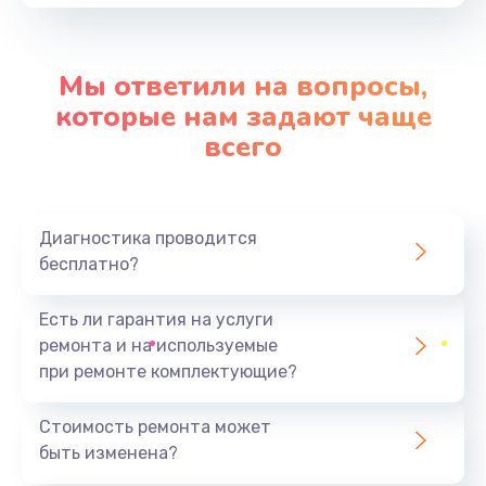
от 3900 руб.
Заказать
Мы ответили на вопросы,
Замена контроллера питания
которые нам задают чаще
от 1490 руб.
всего
Заказать
Замена процессора
Диагностика проводится
от 1800 руб.
бесплатно?
Заказать
Есть ли гарантия на услуги
Ремонт петель крышки
ремонта и на используемые
от 990 руб.
при ремонте комплектующие?
Заказать
Стоимость ремонта может
быть изменена?
Замена экрана
от 1145 руб.