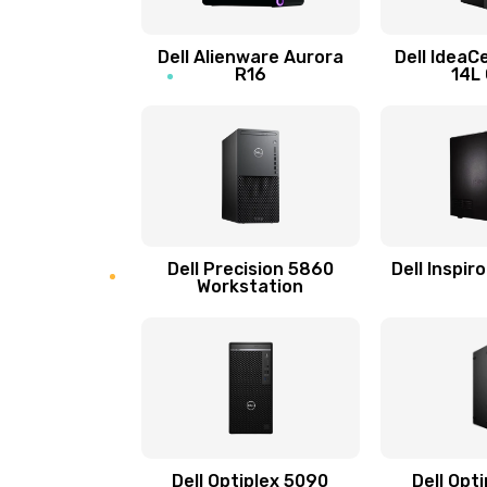
Замена процессора
Dell Alienware Aurora
Dell IdeaC
R16
14L
Замена оперативной памяти
Замена микрофона
Замена звуковой карты
Dell Precision 5860
Dell Inspir
Workstation
Замена USB порта
Замена разъёмов (HDMI, DVI, Ди
порта)
Замена северного моста
Dell Optiplex 5090
Dell Opt