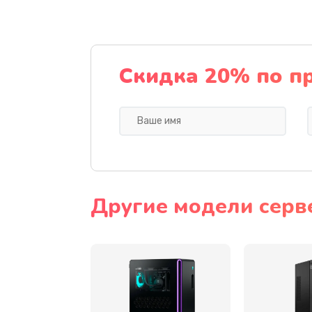
Ремонт цепей питания
Замена видеокарты
Скидка 20% по п
Ремонт разъема питания
Замена видеочипа
Замена экрана
Другие модели серв
Замена шлейфа матрицы
Замена термопасты
Замена системы охлаждения