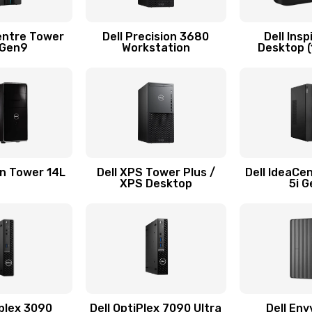
60 мин
1 год
entre Tower
Dell Precision 3680
Dell Insp
 Gen9
Workstation
Desktop (
40 мин
1 год
20 мин
1 год
20 мин
2 года
on Tower 14L
Dell XPS Tower Plus /
Dell IdeaCe
XPS Desktop
5i 
60 мин
2 года
сплей
60 мин
1 год
40 мин
3 года
iplex 3090
Dell OptiPlex 7090 Ultra
Dell Env