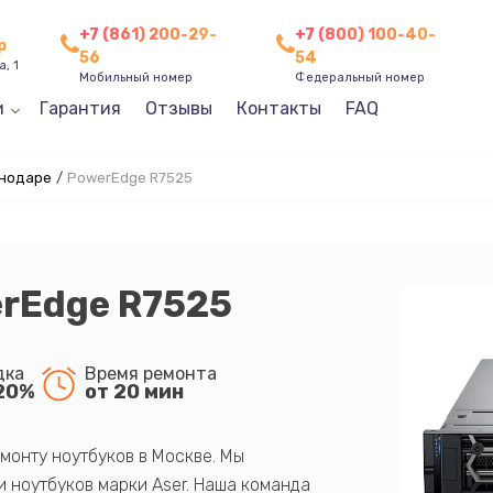
+7 (861) 200-29-
+7 (800) 100-40-
р
56
54
, 1
Мобильный номер
Федеральный номер
и
Гарантия
Отзывы
Контакты
FAQ
снодаре
/
PowerEdge R7525
erEdge R7525
дка
Время ремонта
20%
от 20 мин
монту ноутбуков в Москве. Мы
 ноутбуков марки Aser. Наша команда