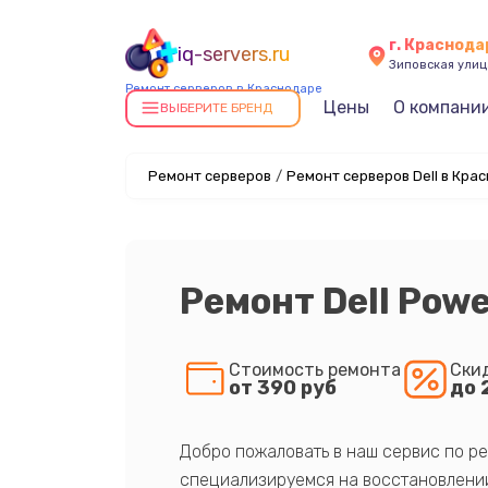
г. Краснода
iq-servers.ru
Зиповская улица
Ремонт серверов в Краснодаре
Цены
О компани
ВЫБЕРИТЕ БРЕНД
Ремонт серверов
/
Ремонт серверов Dell в Кра
Ремонт Dell Pow
Стоимость ремонта
Ски
от 390 руб
до 
Добро пожаловать в наш сервис по ре
специализируемся на восстановлении