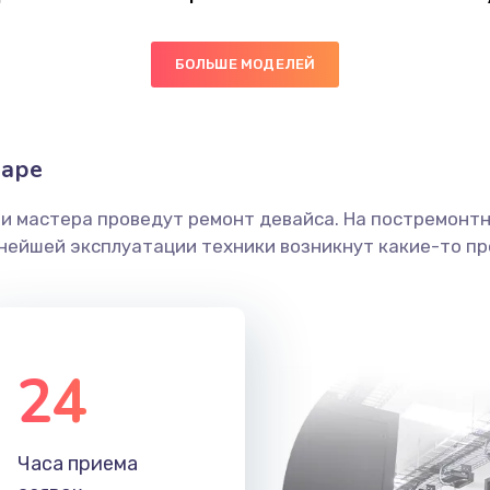
50 мин
3 года
БОЛЬШЕ МОДЕЛЕЙ
20 мин
3 года
50 мин
2 года
даре
50 мин
2 года
ши мастера проведут ремонт девайса. На постремонт
ьнейшей эксплуатации техники возникнут какие-то пр
50 мин
1 год
40 мин
3 года
24
20 мин
2 года
60 мин
2 года
Часа приема