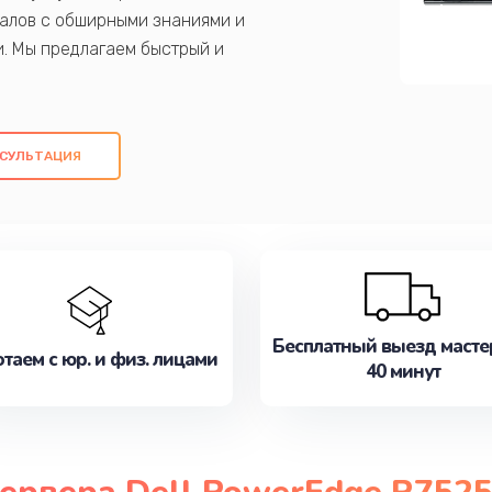
алов с обширными знаниями и
и. Мы предлагаем быстрый и
ем оригинальных компонентов, а также
ых работ. Наша цель - предоставить
ое обслуживание, удовлетворяя их
СУЛЬТАЦИЯ
медлите записаться на ремонт уже
Бесплатный выезд масте
таем с юр. и физ. лицами
40 минут