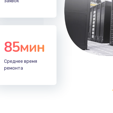
заявок
60 мин
2 года
20 мин
1 год
20 мин
1 год
85мин
30 мин
1 год
Среднее время
40 мин
1 год
ремонта