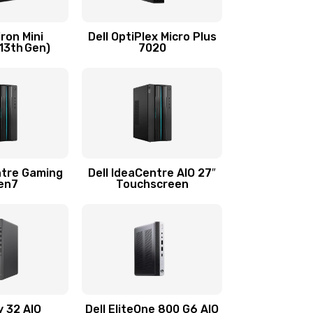
1290 руб.
Заказать
iron Mini
Dell OptiPlex Micro Plus
13th Gen)
7020
960 руб.
Заказать
1500 руб.
Заказать
1500 руб.
Заказать
ntre Gaming
Dell IdeaCentre AIO 27″
Gen7
Touchscreen
1245 руб.
Заказать
390 руб.
Заказать
2750 руб.
Заказать
y 32 AIO
Dell EliteOne 800 G6 AIO