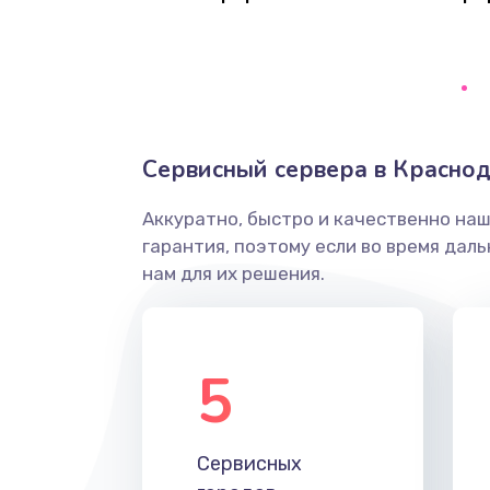
Восстановление данных
Замена SSD
Настройка BIOS
Сервисный сервера в Красно
Ремонт подсветки
Аккуратно, быстро и качественно на
гарантия, поэтому если во время дал
Настройка ОС
нам для их решения.
Чистка от пыли
5
Замена южного моста
Замена контроллера питания
Сервисных