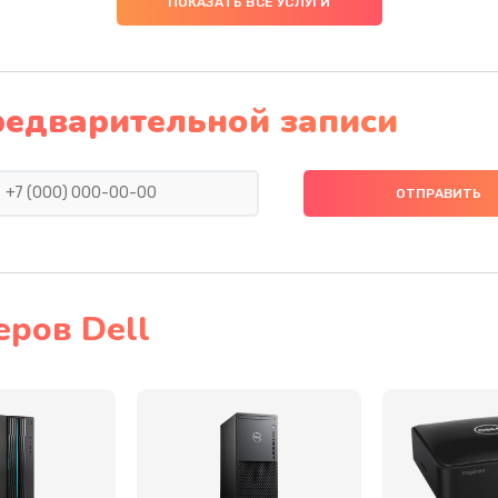
ПОКАЗАТЬ ВСЕ УСЛУГИ
60 мин
1 год
20 мин
1 год
редварительной записи
50 мин
2 года
20 мин
2 года
40 мин
3 года
еров Dell
40 мин
2 года
50 мин
3 года
60 мин
1 год