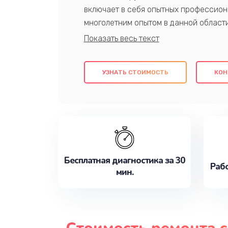
включает в себя опытных профессион
многолетним опытом в данной област
качественный ремонт с использовани
гарантируем качество всех проведенн
клиентам надежное и профессиональн
УЗНАТЬ СТОИМОСТЬ
КОН
потребности наилучшим образом. Не 
сейчас!
Бесплатная диагностика за 30
Рабо
мин.