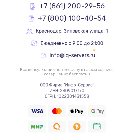
Заказать
+7 (861) 200-29-56
+7 (800) 100-40-54
Настройка BIOS
995 руб.
Краснодар
,
 Зиповская улица, 1
Заказать
Ежедневно с 9:00 до 21:00
Ремонт подсветки
info@iq-servers.ru
1195 руб.
Заказать
Все консультации по телефону в нашем сервисе
совершенно бесплатны
Настройка ОС
ООО Фирма "Инфо-Сервис"
ИНН: 2309017170
1160 руб.
ОГРН: 1022301431558
Заказать
Чистка от пыли
995 руб.