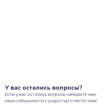
Заказать
Замена оперативной памяти
960 руб.
Заказать
Замена микрофона
1500 руб.
Заказать
Замена звуковой карты
1500 руб.
Заказать
У вас остались вопросы?
Если у вас остались вопросы напишите нам,
Замена USB порта
наши специалисты с радостью ответят вам!
1245 руб.