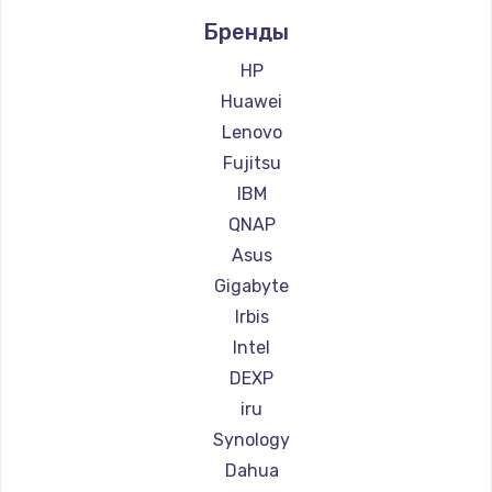
Заказать
Бренды
Замена клавиатуры
HP
990 руб.
Huawei
Заказать
Lenovo
Fujitsu
Замена аккумулятора
IBM
620 руб.
QNAP
Заказать
Asus
Gigabyte
Замена материнской платы
Irbis
1760 руб.
Intel
Заказать
DEXP
iru
Synology
Dahua