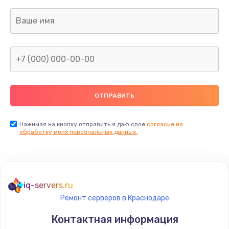
Заказать
Замена разъёмов (HDMI, DVI, Дисплей порта)
390 руб.
Заказать
Замена северного моста
2750 руб.
Заказать
Нажимая на кнопку отправить я даю свое
согласие на
обработку моих персональных данных.
Восстановление данных
990 руб.
Заказать
iq-servers.ru
Ремонт серверов в Краснодаре
Замена SSD
Контактная информация
1520 руб.