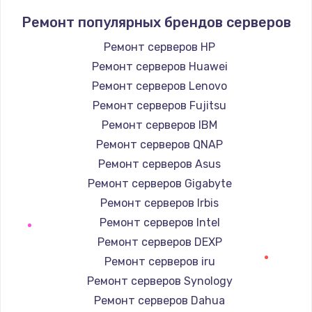
Заказать
Ремонт популярных брендов серверов
Замена южного моста
Ремонт серверов HP
2750 руб.
Ремонт серверов Huawei
Заказать
Ремонт серверов Lenovo
Ремонт серверов Fujitsu
Замена контроллера питания
Ремонт серверов IBM
1490 руб.
Ремонт серверов QNAP
Заказать
Ремонт серверов Asus
Ремонт серверов Gigabyte
Замена тачпада
Ремонт серверов Irbis
1745 руб.
Ремонт серверов Intel
Заказать
Ремонт серверов DEXP
Ремонт серверов iru
Замена корпуса
Ремонт серверов Synology
890 руб.
Ремонт серверов Dahua