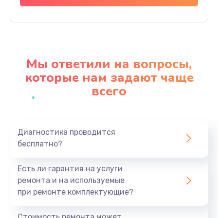
Заказать
Замена видеокарты
2045 руб.
Мы ответили на вопросы,
Заказать
которые нам задают чаще
всего
Ремонт разъема питания
1090 руб.
Заказать
Диагностика проводится
бесплатно?
Замена видеочипа
2745 руб.
Есть ли гарантия на услуги
Заказать
ремонта и на используемые
при ремонте комплектующие?
Замена экрана
940 руб.
Стоимость ремонта может