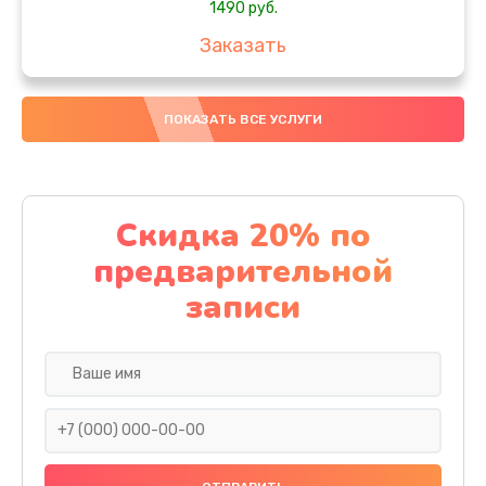
1490 руб.
Заказать
Замена южного моста
ПОКАЗАТЬ ВСЕ УСЛУГИ
2885 руб.
Заказать
Чистка от пыли
Скидка 20% по
1090 руб.
предварительной
Заказать
записи
Настройка ОС
1090 руб.
Заказать
Настройка BIOS