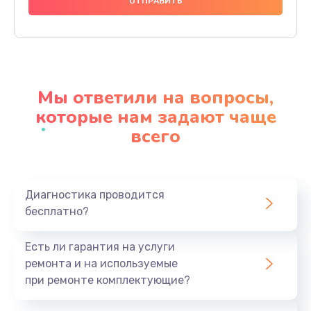
1140 руб.
Заказать
Замена видеочипа
2990 руб.
Мы ответили на вопросы,
Заказать
которые нам задают чаще
всего
Ремонт разъема питания
1090 руб.
Заказать
Диагностика проводится
бесплатно?
Замена видеокарты
2490 руб.
Есть ли гарантия на услуги
Заказать
ремонта и на используемые
при ремонте комплектующие?
Замена жесткого диска
490 руб.