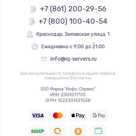
Заказать
+7 (861) 200-29-56
+7 (800) 100-40-54
Замена термопасты
1090 руб.
Краснодар
,
 Зиповская улица, 1
Заказать
Ежедневно с 9:00 до 21:00
Замена шлейфа матрицы
info@iq-servers.ru
890 руб.
Заказать
Все консультации по телефону в нашем сервисе
совершенно бесплатны
Замена экрана
ООО Фирма "Инфо-Сервис"
ИНН: 2309017170
1120 руб.
ОГРН: 1022301431558
Заказать
Замена северного моста
2885 руб.