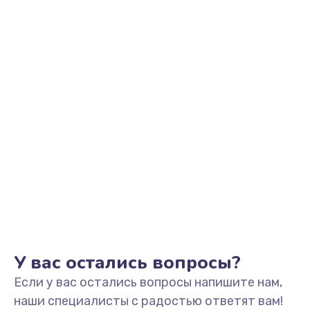
Заказать
Замена корпуса
1190 руб.
Заказать
Замена клавиатуры
690 руб.
Заказать
Замена разъёмов (HDMI, DVI, Дисплей порта)
590 руб.
Заказать
У вас остались вопросы?
Если у вас остались вопросы напишите нам,
Замена USB порта
наши специалисты с радостью ответят вам!
990 руб.