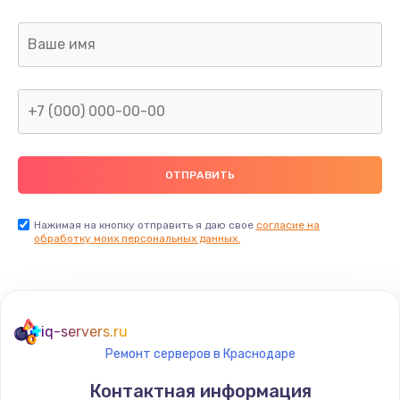
Заказать
Замена микрофона
690 руб.
Заказать
Замена оперативной памяти
690 руб.
Заказать
Нажимая на кнопку отправить я даю свое
согласие на
обработку моих персональных данных.
Замена процессора
1290 руб.
Заказать
iq-servers.ru
Ремонт серверов в Краснодаре
Замена системы охлаждения
Контактная информация
1790 руб.