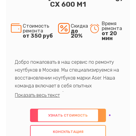
CX 600 M1
Время
Стоимость
Скидка
ремонта
до
ремонта
от 20
от 350 руб
20%
мин
Добро пожаловать в наш сервис по ремонту
ноутбуков в Москве. Мы специализируемся на
восстановлении ноутбуков марки Aser. Наша
команда включает в себя опытных
профессионалов с обширными знаниями и
многолетним опытом в данной области. Мы
предлагаем быстрый и качественный ремонт с
УЗНАТЬ СТОИМОСТЬ
использованием оригинальных компонентов, а
также гарантируем качество всех
КОНСУЛЬТАЦИЯ
проведенных работ. Наша цель - предоставить