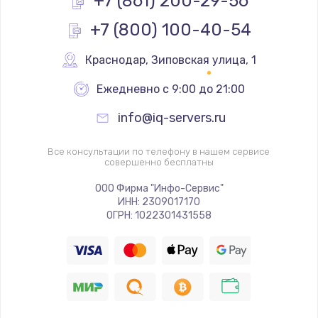
+7 (861) 200-29-56
+7 (800) 100-40-54
Ремонт разъема питания
1090 руб.
Краснодар
,
 Зиповская улица, 1
Заказать
Ежедневно с 9:00 до 21:00
Замена видеочипа
info@iq-servers.ru
2745 руб.
Заказать
Все консультации по телефону в нашем сервисе
совершенно бесплатны
Настройка BIOS
ООО Фирма "Инфо-Сервис"
ИНН: 2309017170
995 руб.
ОГРН: 1022301431558
Заказать
Ремонт подсветки
1200 руб.
Заказать