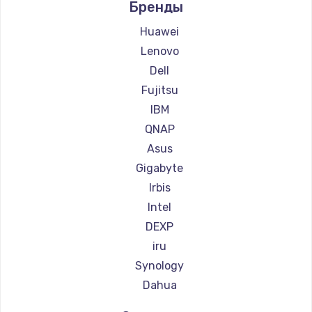
Бренды
Замена тачпада
Huawei
1745 руб.
Lenovo
Заказать
Dell
Fujitsu
Замена корпуса
IBM
890 руб.
QNAP
Заказать
Asus
Gigabyte
Замена материнской платы
Irbis
1760 руб.
Intel
Заказать
DEXP
iru
Synology
Dahua