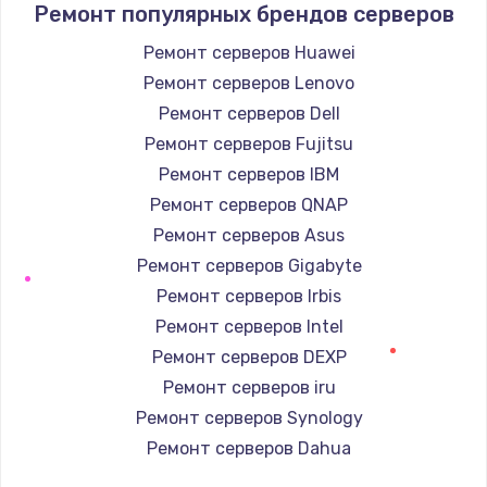
Ремонт популярных брендов серверов
Настройка ОС
Ремонт серверов Huawei
1160 руб.
Ремонт серверов Lenovo
Заказать
Ремонт серверов Dell
Ремонт серверов Fujitsu
Чистка от пыли
Ремонт серверов IBM
1060 руб.
Ремонт серверов QNAP
Заказать
Ремонт серверов Asus
Ремонт серверов Gigabyte
Замена южного моста
Ремонт серверов Irbis
2750 руб.
Ремонт серверов Intel
Заказать
Ремонт серверов DEXP
Ремонт серверов iru
Замена контроллера питания
Ремонт серверов Synology
1490 руб.
Ремонт серверов Dahua
Заказать