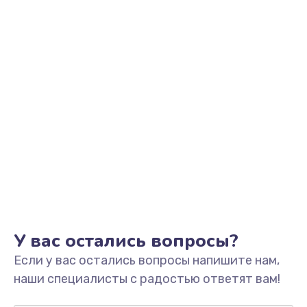
Заказать
Замена звуковой карты
1500 руб.
Заказать
Замена USB порта
1245 руб.
Заказать
Замена разъёмов (HDMI, DVI, Дисплей порта)
390 руб.
Заказать
У вас остались вопросы?
Если у вас остались вопросы напишите нам,
Замена аккумулятора
наши специалисты с радостью ответят вам!
620 руб.
Заказать