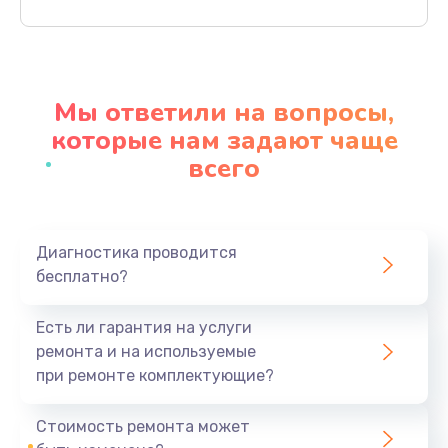
Заказать
Замена северного моста
2750 руб.
Мы ответили на вопросы,
Заказать
которые нам задают чаще
всего
Замена экрана
940 руб.
Заказать
Диагностика проводится
бесплатно?
Замена шлейфа матрицы
1095 руб.
Есть ли гарантия на услуги
Заказать
ремонта и на используемые
при ремонте комплектующие?
Замена термопасты
1060 руб.
Стоимость ремонта может