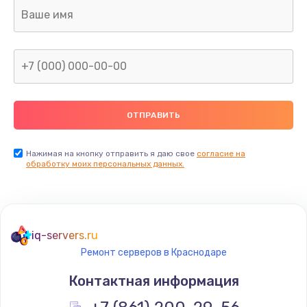
Замена клавиатуры
990 руб.
Заказать
Замена жесткого диска
745 руб.
Заказать
Нажимая на кнопку отправить я даю свое
согласие на
обработку моих персональных данных.
Ремонт цепей питания
2500 руб.
Заказать
iq-servers.ru
Ремонт серверов в Краснодаре
Замена видеокарты
Контактная информация
2045 руб.
Заказать