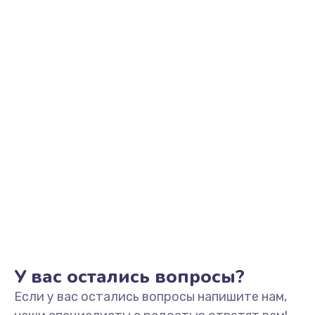
2500 руб.
Заказать
Замена видеоадаптера (видеокарты)
1800 руб.
Заказать
Замена, перепайка чипа
1300 руб.
Заказать
Замена HDMI-разъема
650 руб.
Заказать
У вас остались вопросы?
Если у вас остались вопросы напишите нам,
Замена/Pемонт карбюратора