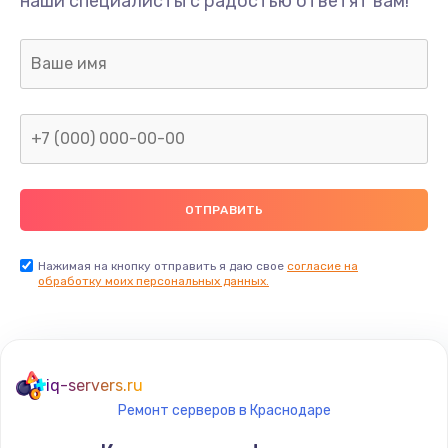
наши специалисты с радостью ответят вам!
1300 руб.
Заказать
Ремонт капиллярной трубки
400 руб.
Заказать
Замена блока питания
1000 руб.
Заказать
Нажимая на кнопку отправить я даю свое
согласие на
обработку моих персональных данных.
Прошивка / разблокировка
900 руб.
Заказать
iq-servers.ru
Ремонт серверов в Краснодаре
Замена термостата