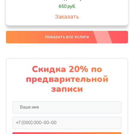
650 руб.
Заказать
Замена аккумулятора
ПОКАЗАТЬ ВСЕ УСЛУГИ
4000 руб.
Заказать
Замена материнской платы
Скидка 20% по
1100 руб.
предварительной
Заказать
записи
Замена масла
750 руб.
Заказать
Замена праймера