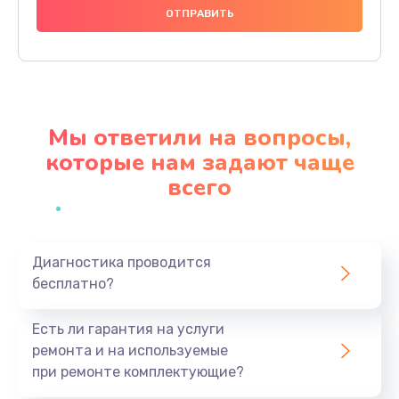
1000 руб.
Заказать
Ремонт материнской платы
4500 руб.
Мы ответили на вопросы,
Заказать
которые нам задают чаще
всего
Профилактическая чистка
1000 руб.
Заказать
Диагностика проводится
бесплатно?
Прошивка BIOS
1920 руб.
Есть ли гарантия на услуги
Заказать
ремонта и на используемые
при ремонте комплектующие?
Замена северного моста