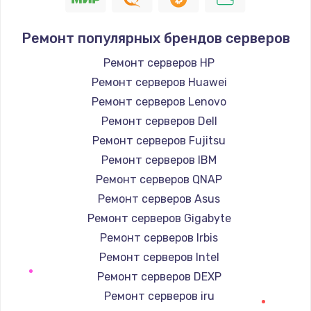
Заказать
Ремонт популярных брендов серверов
Замена / ремонт электронного модуля
Ремонт серверов HP
управления
Ремонт серверов Huawei
600 руб.
Ремонт серверов Lenovo
Заказать
Ремонт серверов Dell
Ремонт серверов Fujitsu
Замена конфорки
Ремонт серверов IBM
1100 руб.
Ремонт серверов QNAP
Заказать
Ремонт серверов Asus
Ремонт серверов Gigabyte
Замена платы сенсора
Ремонт серверов Irbis
900 руб.
Ремонт серверов Intel
Заказать
Ремонт серверов DEXP
Ремонт серверов iru
Замена регулятора режимов конфорки