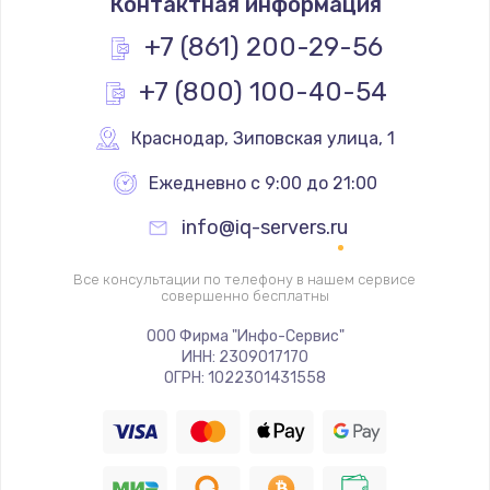
Контактная информация
1200 руб.
Заказать
+7 (861) 200-29-56
+7 (800) 100-40-54
Замена реле
1000 руб.
Краснодар
,
 Зиповская улица, 1
Заказать
Ежедневно с 9:00 до 21:00
Замена термопредохранителя
info@iq-servers.ru
700 руб.
Заказать
Все консультации по телефону в нашем сервисе
совершенно бесплатны
Замена ТЭНа
ООО Фирма "Инфо-Сервис"
ИНН: 2309017170
2500 руб.
ОГРН: 1022301431558
Заказать
Замена шнура
1400 руб.