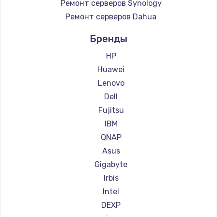
Ремонт серверов Synology
900 руб.
Ремонт серверов Dahua
Заказать
Бренды
Замена сенсорного датчика
HP
1300 руб.
Huawei
Заказать
Lenovo
Dell
Замена сигнальной лампы
Fujitsu
1200 руб.
IBM
Заказать
QNAP
Asus
Замена системной платы
Gigabyte
1500 руб.
Irbis
Заказать
Intel
DEXP
Замена температурного датчика