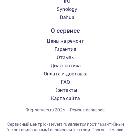
iru
2500 руб.
Synology
Заказать
Dahua
Замена электроконфорки
О сервисе
1300 руб.
Цены на ремонт
Заказать
Гарантия
Отзывы
Техобслуживание
Диагностика
900 руб.
Оплата и доставка
Заказать
FAQ
Контакты
Установка / подключение / демонтаж
Карта сайта
1300 руб.
Заказать
© iq-servers.ru
2026
— Ремонт серверов.
Прошивка
Сервисный центр iq-servers.ru является пост гарантийным
(не авторизованным) сервисным центром. Торговые марки,