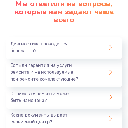
Мы ответили на вопросы,
Заказать
которые нам задают чаще
всего
Замена северного моста
2750 руб.
Заказать
Диагностика проводится
бесплатно?
Замена шлейфа матрицы
1095 руб.
Есть ли гарантия на услуги
Заказать
ремонта и на используемые
при ремонте комплектующие?
Замена термопасты
Стоимость ремонта может
1060 руб.
быть изменена?
Заказать
Какие документы выдает
Замена системы охлаждения
сервисный центр?