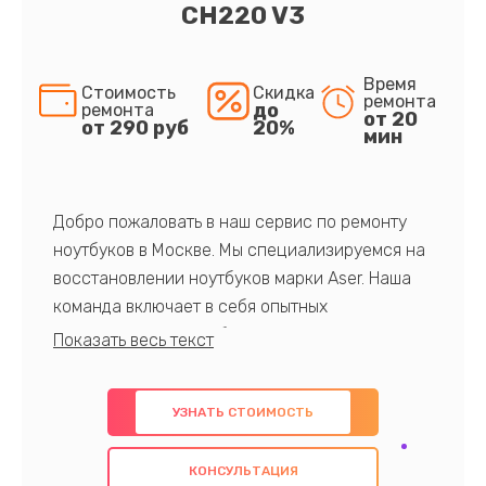
CH220 V3
Время
Стоимость
Скидка
ремонта
до
ремонта
от 20
от 290 руб
20%
мин
Добро пожаловать в наш сервис по ремонту
ноутбуков в Москве. Мы специализируемся на
восстановлении ноутбуков марки Aser. Наша
команда включает в себя опытных
профессионалов с обширными знаниями и
многолетним опытом в данной области. Мы
предлагаем быстрый и качественный ремонт с
УЗНАТЬ СТОИМОСТЬ
использованием оригинальных компонентов, а
также гарантируем качество всех
КОНСУЛЬТАЦИЯ
проведенных работ. Наша цель - предоставить