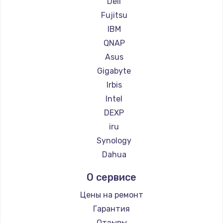
Dell
Fujitsu
Замена материнской платы
IBM
1760 руб.
QNAP
Заказать
Asus
Gigabyte
Irbis
Intel
DEXP
iru
Synology
Dahua
О сервисе
Цены на ремонт
Гарантия
Отзывы