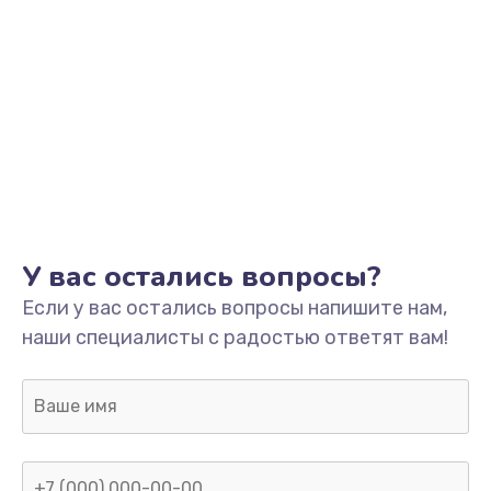
1245 руб.
Заказать
Замена разъёмов (HDMI, DVI, Дисплей порта)
390 руб.
Заказать
Замена SSD
У вас остались вопросы?
1045 руб.
Если у вас остались вопросы напишите нам,
Заказать
наши специалисты с радостью ответят вам!
Замена клавиатуры
990 руб.
Заказать
Ремонт цепей питания