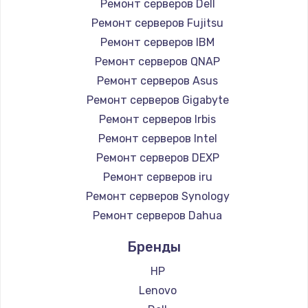
Ремонт серверов Dell
Замена южного моста
Ремонт серверов Fujitsu
Ремонт серверов IBM
2750 руб.
Ремонт серверов QNAP
Заказать
Ремонт серверов Asus
Ремонт серверов Gigabyte
Замена контроллера питания
Ремонт серверов Irbis
1490 руб.
Ремонт серверов Intel
Заказать
Ремонт серверов DEXP
Ремонт серверов iru
Замена тачпада
Ремонт серверов Synology
1745 руб.
Ремонт серверов Dahua
Заказать
Бренды
Замена корпуса
HP
890 руб.
Lenovo
Заказать