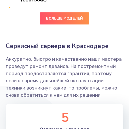
Замена сканера отпечатка
490 руб.
БОЛЬШЕ МОДЕЛЕЙ
Заказать
Сбор/Разбор
Сервисный сервера в Краснодаре
1490 руб.
Заказать
Аккуратно, быстро и качественно наши мастера
проведут ремонт девайса. На постремонтный
Замена разъема SIM
период предоставляется гарантия, поэтому
если во время дальнейшей эксплуатации
290 руб.
техники возникнут какие-то проблемы, можно
Заказать
снова обратиться к нам для их решения.
Замена полифонического динамика
5
390 руб.
Заказать