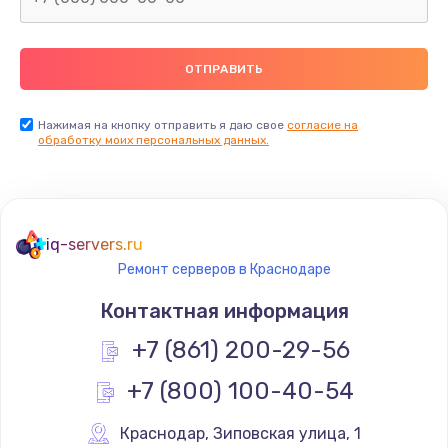
2500 руб.
Заказать
Замена видеокарты
Нажимая на кнопку отправить я даю свое
согласие на
обработку моих персональных данных.
2045 руб.
Заказать
Ремонт разъема питания
iq-servers.ru
1090 руб.
Ремонт серверов в Краснодаре
Заказать
Контактная информация
+7 (861) 200-29-56
Замена видеочипа
2745 руб.
+7 (800) 100-40-54
Заказать
Краснодар
,
 Зиповская улица, 1