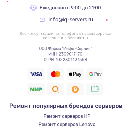
Настройка BIOS
Ежедневно с 9:00 до 21:00
995 руб.
info@iq-servers.ru
Заказать
Все консультации по телефону в нашем сервисе
Ремонт подсветки
совершенно бесплатны
1200 руб.
ООО Фирма "Инфо-Сервис"
ИНН: 2309017170
Заказать
ОГРН: 1022301431558
Настройка ОС
1160 руб.
Заказать
Ремонт популярных брендов серверов
Чистка от пыли
1060 руб.
Ремонт серверов HP
Ремонт серверов Lenovo
Заказать