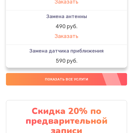
Заказать
Замена антенны
490 руб.
Заказать
Замена датчика приближения
590 руб.
Заказать
ПОКАЗАТЬ ВСЕ УСЛУГИ
Замена стекла
890 руб.
Заказать
Скидка 20% по
предварительной
Обновление ПО
записи
890 руб.