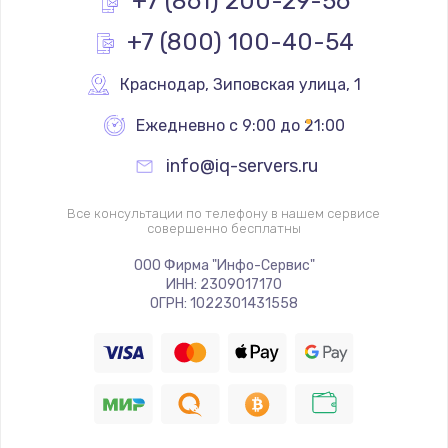
+7 (861) 200-29-56
+7 (800) 100-40-54
Замена реле
1000 руб.
Краснодар
,
 Зиповская улица, 1
Заказать
Ежедневно с 9:00 до 21:00
Замена термопредохранителя
info@iq-servers.ru
700 руб.
Заказать
Все консультации по телефону в нашем сервисе
совершенно бесплатны
Замена ТЭНа
ООО Фирма "Инфо-Сервис"
ИНН: 2309017170
2500 руб.
ОГРН: 1022301431558
Заказать
Замена шнура
1400 руб.
Заказать