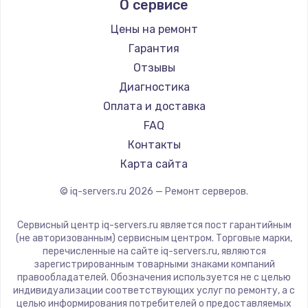
Заказать
О сервисе
Цены на ремонт
Замена электроконфорки
Гарантия
1300 руб.
Отзывы
Заказать
Диагностика
Оплата и доставка
Техобслуживание
FAQ
900 руб.
Контакты
Заказать
Карта сайта
Установка / подключение / демонтаж
© iq-servers.ru
2026
— Ремонт серверов.
1300 руб.
Сервисный центр iq-servers.ru является пост гарантийным
Заказать
(не авторизованным) сервисным центром. Торговые марки,
перечисленные на сайте iq-servers.ru, являются
Прошивка
зарегистрированным товарными знаками компаний
правообладателей. Обозначения используется не с целью
1400 руб.
индивидуализации соответствующих услуг по ремонту, а с
целью информирования потребителей о предоставляемых
Заказать