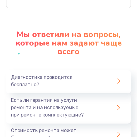
Заказать
Ремонт материнской платы
4500 руб.
Мы ответили на вопросы,
Заказать
которые нам задают чаще
всего
Профилактическая чистка
1000 руб.
Заказать
Диагностика проводится
бесплатно?
Прошивка BIOS
1920 руб.
Есть ли гарантия на услуги
Заказать
ремонта и на используемые
при ремонте комплектующие?
Замена северного моста
1440 руб.
Стоимость ремонта может