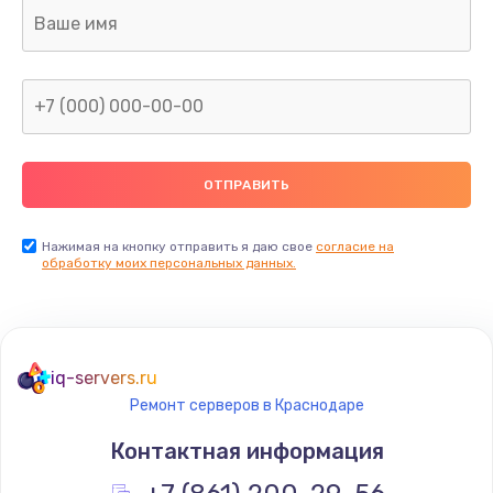
Ремонт капиллярной трубки
400 руб.
Заказать
Замена блока питания
1000 руб.
Заказать
Нажимая на кнопку отправить я даю свое
согласие на
обработку моих персональных данных.
Прошивка / разблокировка
900 руб.
Заказать
iq-servers.ru
Ремонт серверов в Краснодаре
Замена термостата
Контактная информация
1200 руб.
Заказать