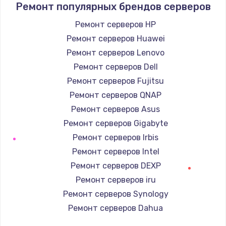
Ремонт популярных брендов серверов
Замена / ремонт электронного модуля
Ремонт серверов HP
управления
Ремонт серверов Huawei
600 руб.
Ремонт серверов Lenovo
Заказать
Ремонт серверов Dell
Ремонт серверов Fujitsu
Замена конфорки
Ремонт серверов QNAP
1100 руб.
Ремонт серверов Asus
Заказать
Ремонт серверов Gigabyte
Ремонт серверов Irbis
Замена платы сенсора
Ремонт серверов Intel
900 руб.
Ремонт серверов DEXP
Заказать
Ремонт серверов iru
Ремонт серверов Synology
Замена регулятора режимов конфорки
Ремонт серверов Dahua
900 руб.