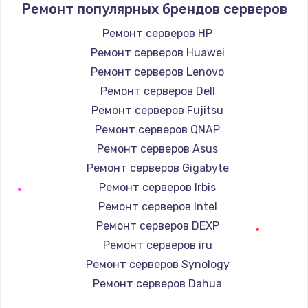
Ремонт популярных брендов серверов
Замена / ремонт электронного модуля
Ремонт серверов HP
управления
Ремонт серверов Huawei
600 руб.
Ремонт серверов Lenovo
Заказать
Ремонт серверов Dell
Ремонт серверов Fujitsu
Замена конфорки
Ремонт серверов QNAP
1100 руб.
Ремонт серверов Asus
Заказать
Ремонт серверов Gigabyte
Ремонт серверов Irbis
Замена платы сенсора
Ремонт серверов Intel
900 руб.
Ремонт серверов DEXP
Заказать
Ремонт серверов iru
Ремонт серверов Synology
Замена регулятора режимов конфорки
Ремонт серверов Dahua
900 руб.