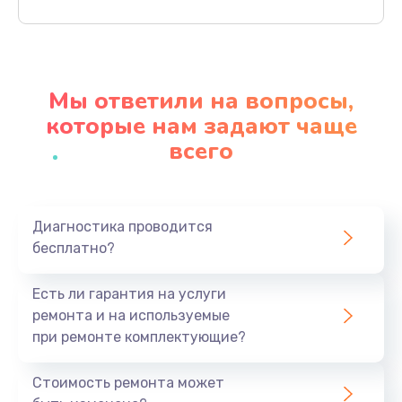
Заказать
Ремонт материнской платы
4500 руб.
Мы ответили на вопросы,
Заказать
которые нам задают чаще
всего
Профилактическая чистка
1000 руб.
Заказать
Диагностика проводится
бесплатно?
Прошивка BIOS
1920 руб.
Есть ли гарантия на услуги
Заказать
ремонта и на используемые
при ремонте комплектующие?
Замена северного моста
1440 руб.
Стоимость ремонта может