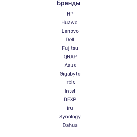
Заказать
Бренды
HP
Замена сенсорного датчика
Huawei
1300 руб.
Lenovo
Заказать
Dell
Fujitsu
Замена сигнальной лампы
QNAP
1200 руб.
Asus
Заказать
Gigabyte
Irbis
Замена системной платы
Intel
1500 руб.
DEXP
Заказать
iru
Synology
Замена температурного датчика
Dahua
2500 руб.