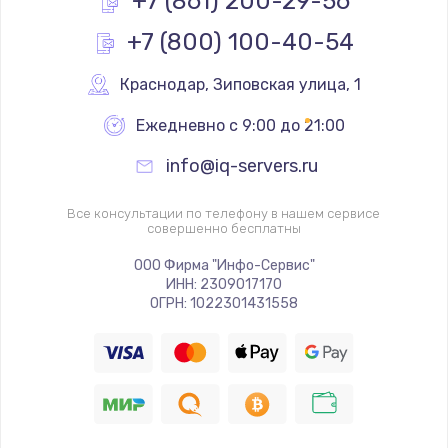
+7 (861) 200-29-56
+7 (800) 100-40-54
Замена реле
1000 руб.
Краснодар
,
 Зиповская улица, 1
Заказать
Ежедневно с 9:00 до 21:00
Замена термопредохранителя
info@iq-servers.ru
700 руб.
Заказать
Все консультации по телефону в нашем сервисе
совершенно бесплатны
Замена ТЭНа
ООО Фирма "Инфо-Сервис"
ИНН: 2309017170
2500 руб.
ОГРН: 1022301431558
Заказать
Замена шнура
1400 руб.
Заказать