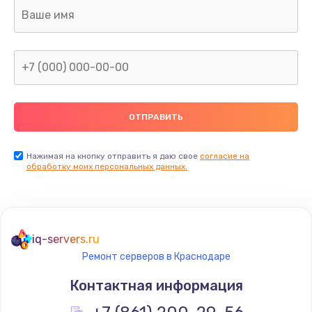
Ремонт капиллярной трубки
400 руб.
Заказать
Замена блока питания
1000 руб.
Заказать
Нажимая на кнопку отправить я даю свое
согласие на
обработку моих персональных данных.
Прошивка / разблокировка
900 руб.
Заказать
iq-servers.ru
Ремонт серверов в Краснодаре
Замена термостата
Контактная информация
1200 руб.
Заказать