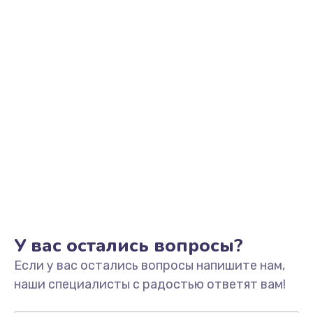
Заказать
Замена видеоадаптера (видеокарты)
1800 руб.
Заказать
Замена, перепайка чипа
1300 руб.
Заказать
Замена HDMI-разъема
650 руб.
Заказать
У вас остались вопросы?
Если у вас остались вопросы напишите нам,
Замена/Pемонт карбюратора
наши специалисты с радостью ответят вам!
1300 руб.
Заказать