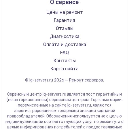
Заказать
О сервисе
Цены на ремонт
Замена электроконфорки
Гарантия
1300 руб.
Отзывы
Заказать
Диагностика
Оплата и доставка
Техобслуживание
FAQ
900 руб.
Контакты
Заказать
Карта сайта
Установка / подключение / демонтаж
© iq-servers.ru
2026
— Ремонт серверов.
1300 руб.
Сервисный центр iq-servers.ru является пост гарантийным
Заказать
(не авторизованным) сервисным центром. Торговые марки,
перечисленные на сайте iq-servers.ru, являются
Прошивка
зарегистрированным товарными знаками компаний
правообладателей. Обозначения используется не с целью
1400 руб.
индивидуализации соответствующих услуг по ремонту, а с
целью информирования потребителей о предоставляемых
Заказать