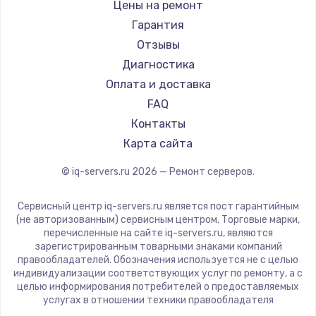
Цены на ремонт
Заказать
Гарантия
Ремонт разъема питания
Отзывы
Диагностика
1330 руб.
Оплата и доставка
Заказать
FAQ
Контакты
Замена видеокарты
Карта сайта
2100 руб.
Заказать
© iq-servers.ru
2026
— Ремонт серверов.
Сервисный центр iq-servers.ru является пост гарантийным
Ремонт цепей питания
(не авторизованным) сервисным центром. Торговые марки,
3000 руб.
перечисленные на сайте iq-servers.ru, являются
зарегистрированным товарными знаками компаний
Заказать
правообладателей. Обозначения используется не с целью
индивидуализации соответствующих услуг по ремонту, а с
целью информирования потребителей о предоставляемых
Замена материнской платы
услугах в отношении техники правообладателя
1590 руб.