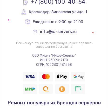
+7 (800) 100-40-54
Замена вебкамеры
1340 руб.
Краснодар
,
 Зиповская улица, 1
Заказать
Ежедневно с 9:00 до 21:00
info@iq-servers.ru
Ремонт петель крышки
990 руб.
Все консультации по телефону в нашем сервисе
совершенно бесплатны
Заказать
ООО Фирма "Инфо-Сервис"
Настройка Wi-Fi
ИНН: 2309017170
ОГРН: 1022301431558
1260 руб.
Заказать
Замена шим-контроллера
3900 руб.
Ремонт популярных брендов серверов
Заказать