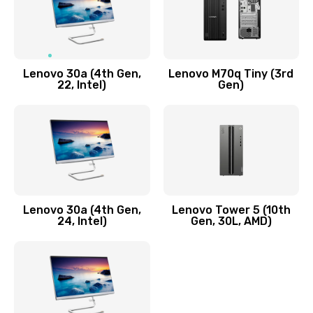
Чистка от пыли или влаги
1090 руб.
Заказать
Lenovo 30a (4th Gen,
Lenovo M70q Tiny (3rd
Ремонт элементов корпуса
22, Intel)
Gen)
890 руб.
Заказать
Ремонт шлейфа
690 руб.
Lenovo 30a (4th Gen,
Lenovo Tower 5 (10th
Заказать
24, Intel)
Gen, 30L, AMD)
Замена камеры (внешней или внутренней)
450 руб.
Заказать