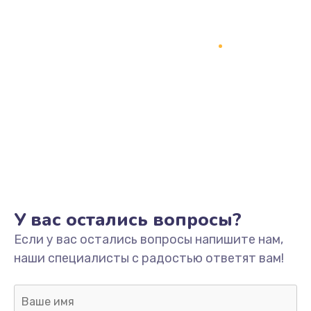
1200 руб.
Заказать
Замена кнопки включения
2150 руб.
Заказать
Замена оперативной памяти
760 руб.
Заказать
У вас остались вопросы?
Замена процессора
Если у вас остались вопросы напишите нам,
1800 руб.
наши специалисты с радостью ответят вам!
Заказать
Замена системы охлаждения