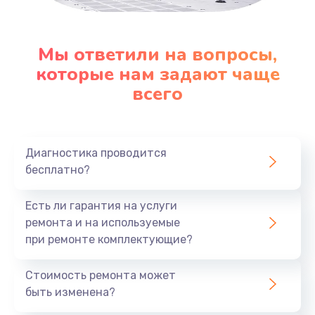
Заказать
Замена клавиатуры
Мы ответили на вопросы,
которые нам задают чаще
1290 руб.
всего
Заказать
Замена корпуса
890 руб.
Диагностика проводится
бесплатно?
Заказать
Есть ли гарантия на услуги
Замена тачпада
ремонта и на используемые
990 руб.
при ремонте комплектующие?
Заказать
Стоимость ремонта может
Замена динамика
быть изменена?