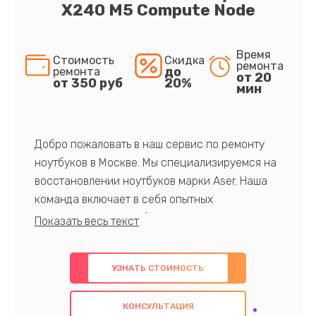
X240 M5 Compute Node
Время
Стоимость
Скидка
ремонта
до
ремонта
от 20
от 350 руб
20%
мин
Добро пожаловать в наш сервис по ремонту
ноутбуков в Москве. Мы специализируемся на
восстановлении ноутбуков марки Aser. Наша
команда включает в себя опытных
профессионалов с обширными знаниями и
многолетним опытом в данной области. Мы
предлагаем быстрый и качественный ремонт с
УЗНАТЬ СТОИМОСТЬ
использованием оригинальных компонентов, а
также гарантируем качество всех
КОНСУЛЬТАЦИЯ
проведенных работ. Наша цель - предоставить