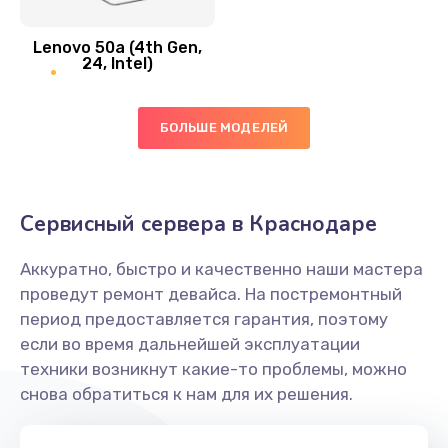
Замена вибро элемента
Lenovo 50a (4th Gen,
450 руб.
24, Intel)
Заказать
БОЛЬШЕ МОДЕЛЕЙ
Ремонт цепей питания платы
1490 руб.
Заказать
Сервисный сервера в Краснодаре
Восстановление дорожек платы
Аккуратно, быстро и качественно наши мастера
400 руб.
проведут ремонт девайса. На постремонтный
Заказать
период предоставляется гарантия, поэтому
если во время дальнейшей эксплуатации
Замена слухового динамика
техники возникнут какие-то проблемы, можно
снова обратиться к нам для их решения.
350 руб.
Заказать