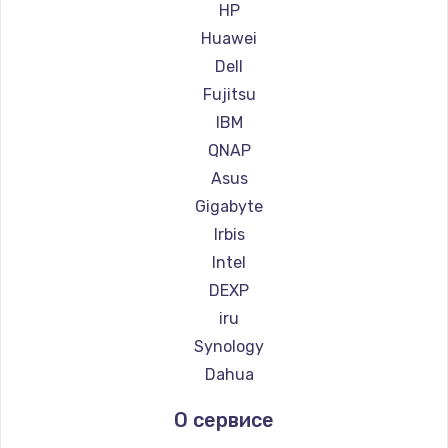
HP
Huawei
Настройка ОС
Dell
1360 руб.
Fujitsu
Заказать
IBM
QNAP
Замена петель
Asus
1250 руб.
Gigabyte
Заказать
Irbis
Intel
Настройка BIOS
DEXP
1260 руб.
iru
Заказать
Synology
Dahua
Замена видеочипа
О сервисе
2990 руб.