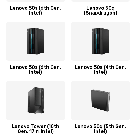
Заказать
Lenovo 50s (6th Gen,
Lenovo 50q
Intel)
(Snapdragon)
Замена аудио разъема
790 руб.
Заказать
Замена модуля HDMI
590 руб.
Lenovo 50s (6th Gen,
Lenovo 50s (4th Gen,
Intel)
Intel)
Заказать
Замена задней крышки устройства
790 руб.
Заказать
Замена микросхемы (звук, контроллер,
Lenovo Tower (10th
Lenovo 50q (5th Gen,
Gen, 17 л, Intel)
Intel)
процессор)