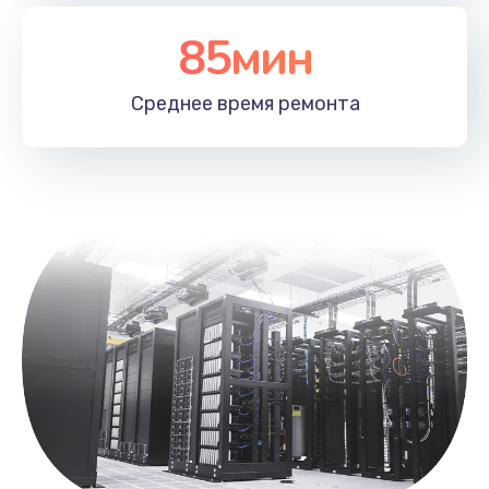
Заказать
85мин
Замена лотка SIM
790 руб.
Среднее время
ремонта
Заказать
Замена северного моста
2300 руб.
Заказать
Восстановление данных
990 руб.
Заказать
Замена SSD
895 руб.