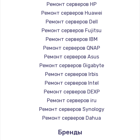
Ремонт серверов HP
Замена HDMI
Ремонт серверов Huawei
1200 руб.
Ремонт серверов Dell
Заказать
Ремонт серверов Fujitsu
Ремонт серверов IBM
Установка драйверов
Ремонт серверов QNAP
950 руб.
Ремонт серверов Asus
Ремонт серверов Gigabyte
Заказать
Ремонт серверов Irbis
Замена жесткого диска
Ремонт серверов Intel
Ремонт серверов DEXP
1000 руб.
Ремонт серверов iru
Заказать
Ремонт серверов Synology
Ремонт серверов Dahua
Чистка от пыли
1330 руб.
Бренды
Заказать