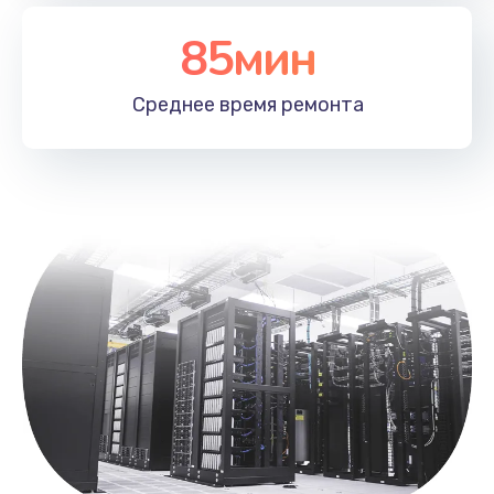
Заказать
85мин
Замена лотка SIM
790 руб.
Среднее время
ремонта
Заказать
Замена северного моста
2300 руб.
Заказать
Восстановление данных
990 руб.
Заказать
Замена SSD
895 руб.