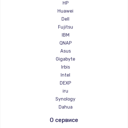
HP
Huawei
Настройка ОС
Dell
1360 руб.
Fujitsu
Заказать
IBM
QNAP
Замена петель
Asus
1250 руб.
Gigabyte
Заказать
Irbis
Intel
Настройка BIOS
DEXP
1260 руб.
iru
Заказать
Synology
Dahua
Замена видеочипа
О сервисе
2990 руб.