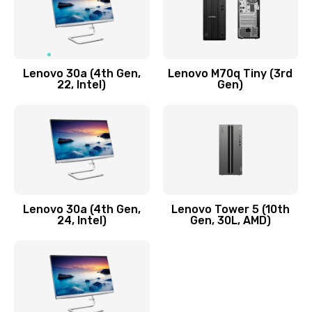
Чистка от пыли или влаги
1090 руб.
Заказать
Lenovo 30a (4th Gen,
Lenovo M70q Tiny (3rd
Ремонт элементов корпуса
22, Intel)
Gen)
890 руб.
Заказать
Ремонт шлейфа
690 руб.
Lenovo 30a (4th Gen,
Lenovo Tower 5 (10th
Заказать
24, Intel)
Gen, 30L, AMD)
Замена камеры (внешней или внутренней)
450 руб.
Заказать