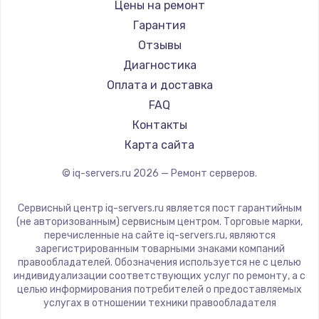
Цены на ремонт
Заказать
Гарантия
Ремонт разъема питания
Отзывы
Диагностика
1330 руб.
Оплата и доставка
Заказать
FAQ
Контакты
Замена видеокарты
Карта сайта
2100 руб.
Заказать
© iq-servers.ru
2026
— Ремонт серверов.
Сервисный центр iq-servers.ru является пост гарантийным
Ремонт цепей питания
(не авторизованным) сервисным центром. Торговые марки,
3000 руб.
перечисленные на сайте iq-servers.ru, являются
зарегистрированным товарными знаками компаний
Заказать
правообладателей. Обозначения используется не с целью
индивидуализации соответствующих услуг по ремонту, а с
целью информирования потребителей о предоставляемых
Замена материнской платы
услугах в отношении техники правообладателя
1590 руб.