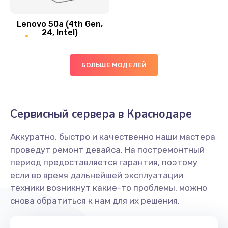
Замена вибро элемента
Lenovo 50a (4th Gen,
450 руб.
24, Intel)
Заказать
БОЛЬШЕ МОДЕЛЕЙ
Ремонт цепей питания платы
1490 руб.
Заказать
Сервисный сервера в Краснодаре
Восстановление дорожек платы
Аккуратно, быстро и качественно наши мастера
400 руб.
проведут ремонт девайса. На постремонтный
Заказать
период предоставляется гарантия, поэтому
если во время дальнейшей эксплуатации
Замена слухового динамика
техники возникнут какие-то проблемы, можно
снова обратиться к нам для их решения.
350 руб.
Заказать