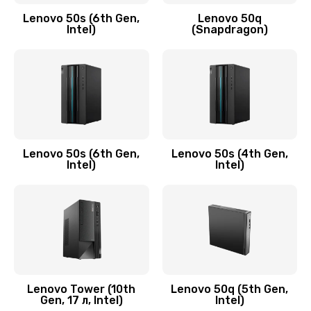
Заказать
Lenovo 50s (6th Gen,
Lenovo 50q
Intel)
(Snapdragon)
Замена аудио разъема
790 руб.
Заказать
Замена модуля HDMI
590 руб.
Lenovo 50s (6th Gen,
Lenovo 50s (4th Gen,
Intel)
Intel)
Заказать
Замена задней крышки устройства
790 руб.
Заказать
Замена микросхемы (звук, контроллер,
Lenovo Tower (10th
Lenovo 50q (5th Gen,
Gen, 17 л, Intel)
Intel)
процессор)