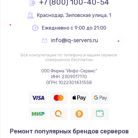
+7 (800) 100-40-54
Замена вебкамеры
1340 руб.
Краснодар
,
 Зиповская улица, 1
Заказать
Ежедневно с 9:00 до 21:00
info@iq-servers.ru
Ремонт петель крышки
990 руб.
Все консультации по телефону в нашем сервисе
совершенно бесплатны
Заказать
ООО Фирма "Инфо-Сервис"
Настройка Wi-Fi
ИНН: 2309017170
ОГРН: 1022301431558
1260 руб.
Заказать
Замена шим-контроллера
3900 руб.
Ремонт популярных брендов серверов
Заказать