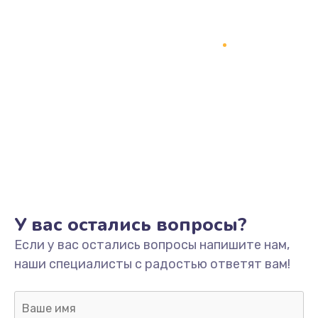
1200 руб.
Заказать
Замена кнопки включения
2150 руб.
Заказать
Замена оперативной памяти
760 руб.
Заказать
У вас остались вопросы?
Замена процессора
Если у вас остались вопросы напишите нам,
1800 руб.
наши специалисты с радостью ответят вам!
Заказать
Замена системы охлаждения