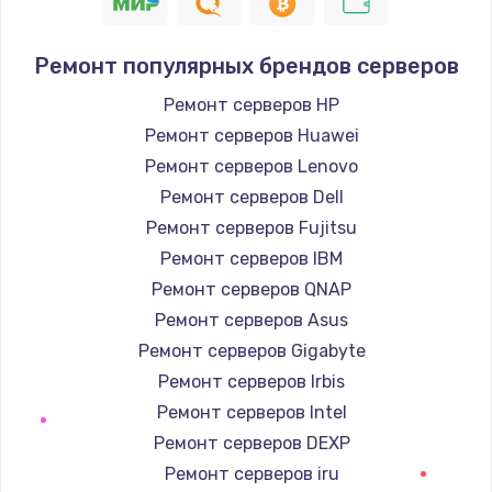
1400 руб.
Заказать
Ремонт популярных брендов серверов
Замена / ремонт электронного модуля
Ремонт серверов HP
управления
Ремонт серверов Huawei
600 руб.
Ремонт серверов Lenovo
Заказать
Ремонт серверов Dell
Ремонт серверов Fujitsu
Замена конфорки
Ремонт серверов IBM
1100 руб.
Ремонт серверов QNAP
Заказать
Ремонт серверов Asus
Ремонт серверов Gigabyte
Замена платы сенсора
Ремонт серверов Irbis
900 руб.
Ремонт серверов Intel
Заказать
Ремонт серверов DEXP
Ремонт серверов iru
Замена регулятора режимов конфорки