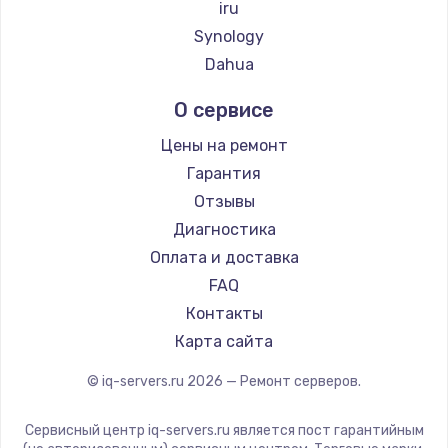
iru
2500 руб.
Synology
Заказать
Dahua
Замена электроконфорки
О сервисе
1300 руб.
Цены на ремонт
Заказать
Гарантия
Отзывы
Техобслуживание
Диагностика
900 руб.
Оплата и доставка
Заказать
FAQ
Контакты
Установка / подключение / демонтаж
Карта сайта
1300 руб.
Заказать
© iq-servers.ru
2026
— Ремонт серверов.
Прошивка
Сервисный центр iq-servers.ru является пост гарантийным