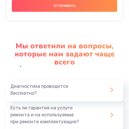
1000 руб.
Заказать
Ремонт материнской платы
4500 руб.
Мы ответили на вопросы,
Заказать
которые нам задают чаще
всего
Профилактическая чистка
1000 руб.
Заказать
Диагностика проводится
бесплатно?
Прошивка BIOS
1920 руб.
Есть ли гарантия на услуги
Заказать
ремонта и на используемые
при ремонте комплектующие?
Замена северного моста