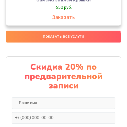
650 руб.
Заказать
Замена аккумулятора
ПОКАЗАТЬ ВСЕ УСЛУГИ
4000 руб.
Заказать
Замена материнской платы
Скидка 20% по
1100 руб.
предварительной
Заказать
записи
Замена масла
750 руб.
Заказать
Замена праймера