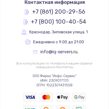
Контактная информация
1200 руб.
Заказать
+7 (861) 200-29-56
+7 (800) 100-40-54
Замена реле
1000 руб.
Краснодар
,
 Зиповская улица, 1
Заказать
Ежедневно с 9:00 до 21:00
Замена термопредохранителя
info@iq-servers.ru
700 руб.
Заказать
Все консультации по телефону в нашем сервисе
совершенно бесплатны
Замена ТЭНа
ООО Фирма "Инфо-Сервис"
ИНН: 2309017170
2500 руб.
ОГРН: 1022301431558
Заказать
Замена шнура