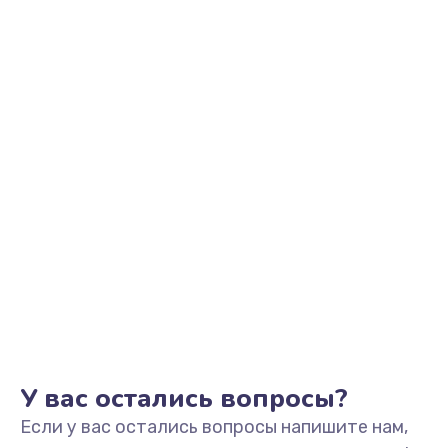
2500 руб.
Заказать
Замена видеоадаптера (видеокарты)
1800 руб.
Заказать
Замена, перепайка чипа
1300 руб.
Заказать
Замена HDMI-разъема
650 руб.
Заказать
У вас остались вопросы?
Если у вас остались вопросы напишите нам,
Замена/Pемонт карбюратора