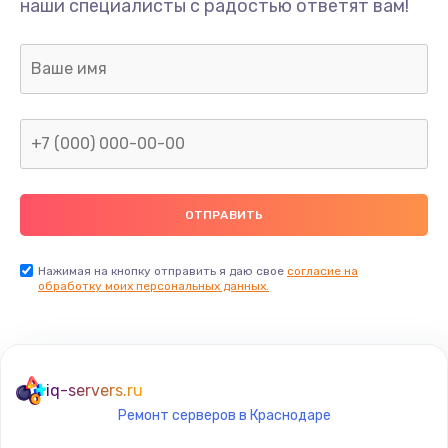
наши специалисты с радостью ответят вам!
1300 руб.
Заказать
Ремонт капиллярной трубки
400 руб.
Заказать
Замена блока питания
1000 руб.
Заказать
Нажимая на кнопку отправить я даю свое
согласие на
обработку моих персональных данных.
Прошивка / разблокировка
900 руб.
Заказать
iq-servers.ru
Ремонт серверов в Краснодаре
Замена термостата