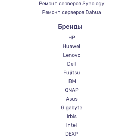
Ремонт серверов Synology
900 руб.
Ремонт серверов Dahua
Заказать
Бренды
Замена сенсорного датчика
HP
1300 руб.
Huawei
Заказать
Lenovo
Dell
Замена сигнальной лампы
Fujitsu
1200 руб.
IBM
Заказать
QNAP
Asus
Замена системной платы
Gigabyte
1500 руб.
Irbis
Заказать
Intel
DEXP
Замена температурного датчика